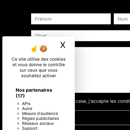
X
Masquer le ban
Ce site utilise des cookies
et vous donne le contrôle
sur ceux que vous
souhaitez activer
Nos partenaires
(17)
En cochant cette case, j'accepte les condi
APIs
Autre
Mesure d'audience
Régies publicitaires
Réseaux sociaux
Support