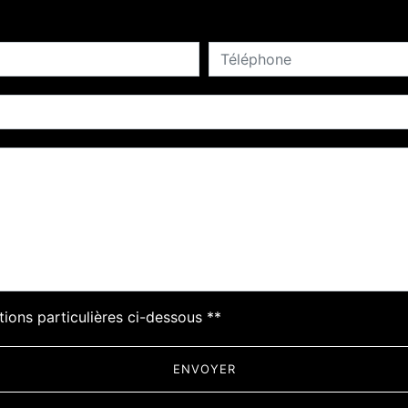
deau des cookies
tions particulières ci-dessous **
ENVOYER